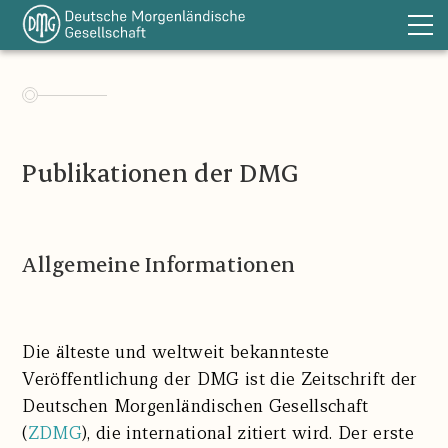
Die DMG
Sektionen
Publikationen
Publikationen der DMG
DOT
Förderung
Bibliothek
Allgemeine Informationen
Links
Aktuelles
Die älteste und weltweit bekannteste
Kontakt
Veröffentlichung der DMG ist die Zeitschrift der
Impressum
Deutschen Morgenländischen Gesellschaft
EN
(
ZDMG
), die international zitiert wird. Der erste