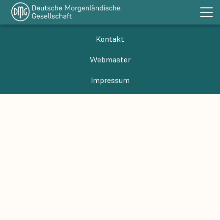
Die DMG
Kontakt
Sektionen
Webmaster
Publikationen
Impressum
DOT
Förderung
Bibliothek
Links
Aktuelles
Kontakt
Impressum
EN