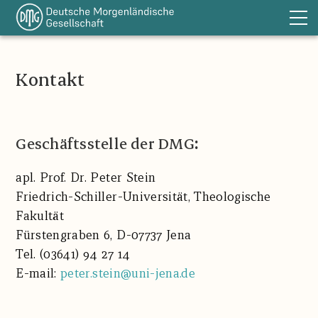
Die DMG
Kontakt
Sektionen
Publikationen
DOT
Geschäftsstelle der DMG
:
Förderung
apl. Prof. Dr. Peter Stein
Bibliothek
Friedrich-Schiller-Universität, Theologische
Links
Fakultät
Aktuelles
Fürstengraben 6, D-07737 Jena
Tel. (03641) 94 27 14
Kontakt
E-mail:
peter.stein@uni-jena.de
Impressum
EN