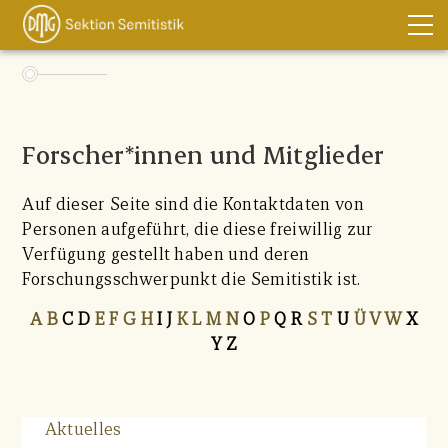
DMG
Über uns
Forscher*innen und Mitglieder
Aktuelles
Geschäftsordnung
Auf dieser Seite sind die Kontaktdaten von
Sprecher
Personen aufgeführt, die diese freiwillig zur
Verfügung gestellt haben und deren
Institute
Forschungsschwerpunkt die Semitistik ist.
Forscher*innen
A
B
C D
E
F
G
H
I J
K
L
M
N
O
P
Q R
S
T
U
Ü
V
W
X
Mitgliedschaft
Y Z
DMG
English
Impressum
Aktuelles